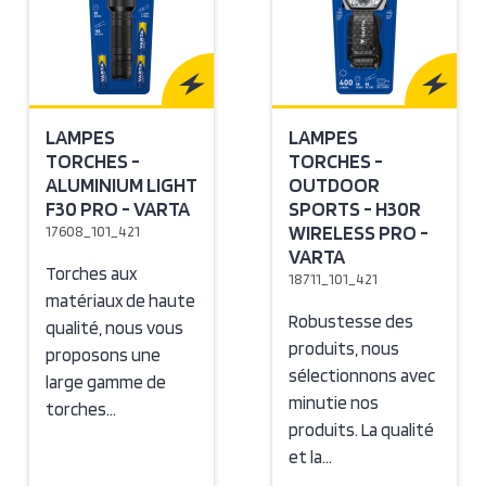
LAMPES
LAMPES
TORCHES -
TORCHES -
ALUMINIUM LIGHT
OUTDOOR
F30 PRO - VARTA
SPORTS - H30R
WIRELESS PRO -
17608_101_421
VARTA
Torches aux
18711_101_421
matériaux de haute
Robustesse des
qualité, nous vous
produits, nous
proposons une
sélectionnons avec
large gamme de
minutie nos
torches…
produits. La qualité
et la…