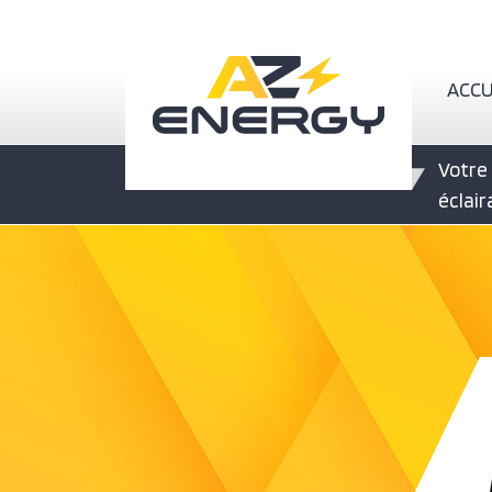
Nav
ACCU
Votre 
éclai