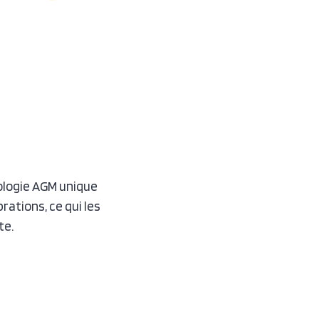
nologie AGM unique
brations, ce qui les
te.