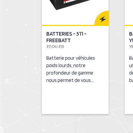
BATTERIES - 311 -
B
FREEBATT
Y
311 OU 313
Y
Batterie pour véhicules
B
poids lourds, notre
u
profondeur de gamme
d
nous permet de vous…
b