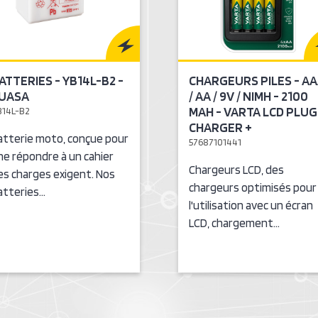
ATTERIES - YB14L-B2 -
CHARGEURS PILES - A
UASA
/ AA / 9V / NIMH - 2100
MAH - VARTA LCD PLUG
B14L-B2
CHARGER +
atterie moto, conçue pour
57687101441
ne répondre à un cahier
Chargeurs LCD, des
es charges exigent. Nos
chargeurs optimisés pour
atteries…
l'utilisation avec un écran
LCD, chargement…