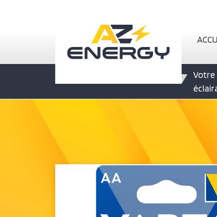
Nav
ACCU
Votre 
éclai